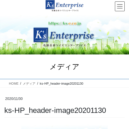
コ
ナ
ン
ビ
テ
ゲ
ン
ー
ツ
シ
へ
ョ
Previous
Next
ス
ン
キ
に
ッ
移
プ
動
メディア
HOME
メディア
ks-HP_header-image20201130
2020/11/30
ks-HP_header-image20201130