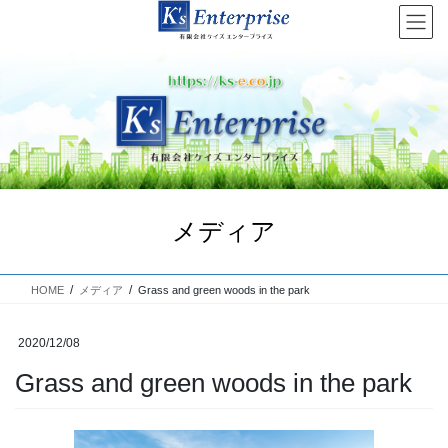
コ
ナ
ン
ビ
テ
ゲ
ン
ー
ツ
シ
へ
ョ
Previous
Next
ス
ン
キ
に
ッ
移
プ
動
メディア
HOME
メディア
Grass and green woods in the park
2020/12/08
Grass and green woods in the park