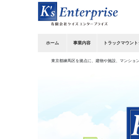
コ
ナ
ン
ビ
テ
ゲ
ン
ー
ツ
シ
へ
ョ
ホーム
事業内容
トラックマウント
ス
ン
キ
に
東京都練馬区を拠点に、建物や施設、マンショ
ッ
移
プ
動
Previous