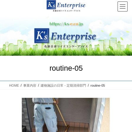
コ
ナ
ン
ビ
テ
ゲ
ン
ー
ツ
シ
へ
ョ
Previous
Next
ス
ン
キ
に
ッ
移
プ
動
routine-05
HOME
事業内容
建物施設の日常・定期清掃部門
routine-05