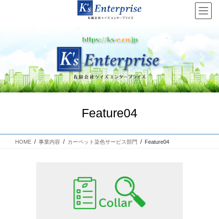
コ
ナ
ン
ビ
テ
ゲ
ン
ー
ツ
シ
へ
ョ
Previous
Next
ス
ン
キ
に
ッ
移
プ
動
Feature04
HOME
事業内容
カーペット染色サービス部門
Feature04