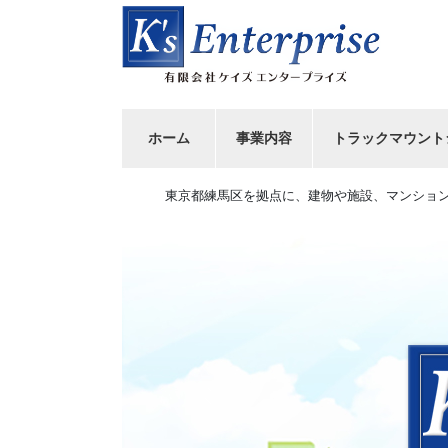
コ
ナ
ン
ビ
テ
ゲ
ン
ー
ツ
シ
へ
ョ
ホーム
事業内容
トラックマウント
ス
ン
キ
に
東京都練馬区を拠点に、建物や施設、マンショ
ッ
移
プ
動
Previous