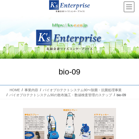
コ
ナ
ン
ビ
テ
ゲ
ン
ー
ツ
シ
へ
ョ
Previous
Next
ス
ン
キ
に
ッ
移
プ
動
bio-09
HOME
事業内容
バイオプロテクトシステム90〜除菌・抗菌処理事業
バイオプロテクトシステム90の散布施工・数値検査管理のステップ
bio-09