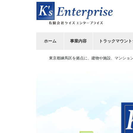
コ
ナ
ン
ビ
テ
ゲ
ン
ー
ツ
シ
へ
ョ
ホーム
事業内容
トラックマウント
ス
ン
キ
に
東京都練馬区を拠点に、建物や施設、マンショ
ッ
移
プ
動
Previous