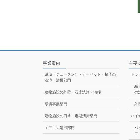
事業案内
主要
絨毯（ジュータン）・カーペット・椅子の
トラ
洗浄・清掃部門
絨
建物施設の外壁・石床洗浄・清掃
の
環境事業部門
外
建物施設の日常・定期清掃部門
バイ
エアコン清掃部門
バ
工