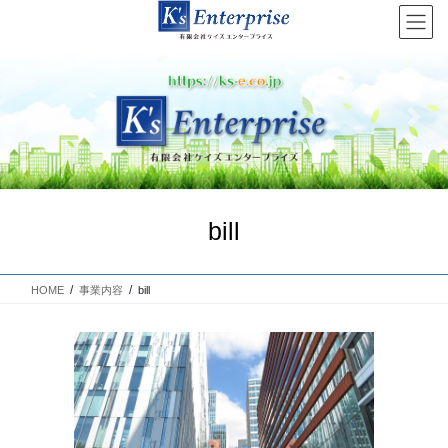
コ
ナ
ン
ビ
テ
ゲ
ン
ー
ツ
シ
へ
ョ
Previous
Next
ス
ン
キ
に
ッ
移
プ
動
bill
HOME
事業内容
bill