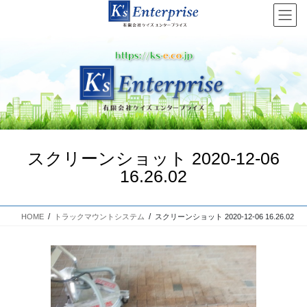
コ
ナ
ン
ビ
テ
ゲ
ン
ー
ツ
シ
へ
ョ
Previous
Next
ス
ン
キ
に
ッ
移
プ
動
スクリーンショット 2020-12-06
16.26.02
HOME
トラックマウントシステム
スクリーンショット 2020-12-06 16.26.02