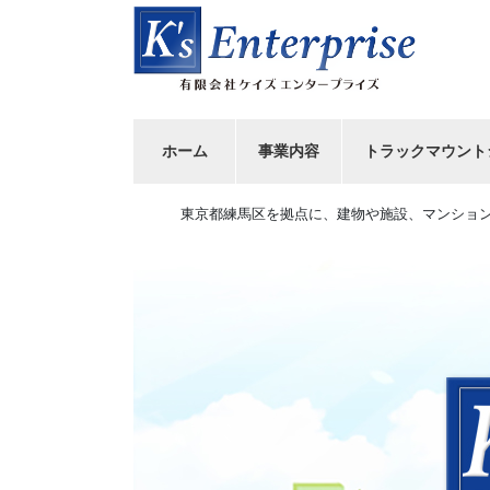
コ
ナ
ン
ビ
テ
ゲ
ン
ー
ツ
シ
へ
ョ
ホーム
事業内容
トラックマウント
ス
ン
キ
に
東京都練馬区を拠点に、建物や施設、マンショ
ッ
移
プ
動
Previous